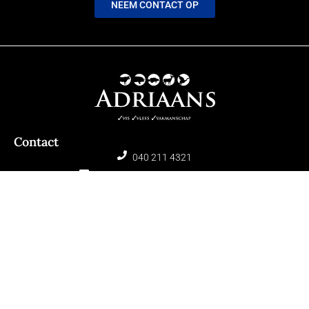
NEEM CONTACT OP
Contact
040 211 4321
info@adriaansvleesspecialist.nl
De Hooge Akker 25, 5661 NG Geldrop
Info
KVK: 70330751
BTW: NL.8582.67.184.B.01
Algemene Voorwaarden
Privacyverklaring