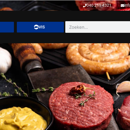
040 211 4321
inf
VIS