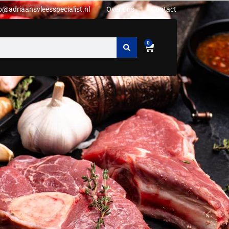
o@adriaansvleesspecialist.nl
Over ons
Contact
0