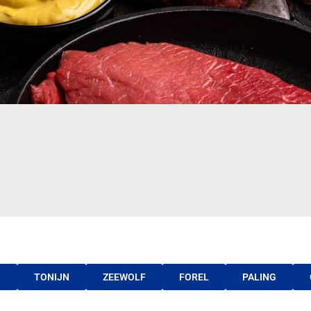
S
TONIJN
ZEEWOLF
FOREL
PALING